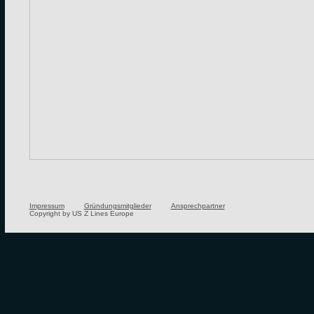
Impressum
Gründungsmitglieder
Ansprechpartner
Copyright by US Z Lines Europe