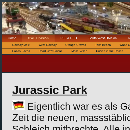
Home
OWL Division
RFL & HFD
South West Division
N
Oakbay Mole
West Oakbay
Orange Groves
Palm Beach
White C
Pacos' Tacos
Dead Cow Ravine
Mesa Verde
Culvert in the Desert
Jurassic Park
Eigentlich war es als G
Zeit die neuen, massstäbli
Schleich mitbrachte. Alle i